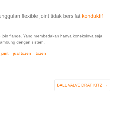
gulan flexible joint tidak bersifat
konduktif
ible join flange. Yang membedakan hanya koneksinya saja,
rsambung dengan sistem.
 joint
jual tozen
tozen
BALL VALVE DRAT KITZ
→