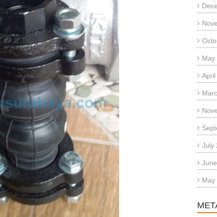
Dec
Nov
Octo
May
Apri
Marc
Nov
Sept
July
June
May
MET