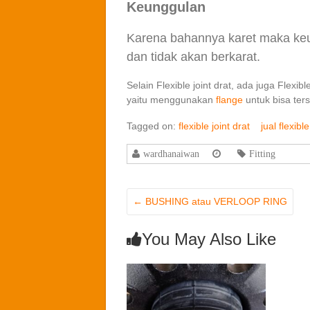
Keunggulan
Karena bahannya karet maka keung
dan tidak akan berkarat.
Selain Flexible joint drat, ada juga Flex
yaitu menggunakan
flange
untuk bisa te
Tagged on:
flexible joint drat
jual flexible
wardhanaiwan
Fitting
←
BUSHING atau VERLOOP RING
You May Also Like