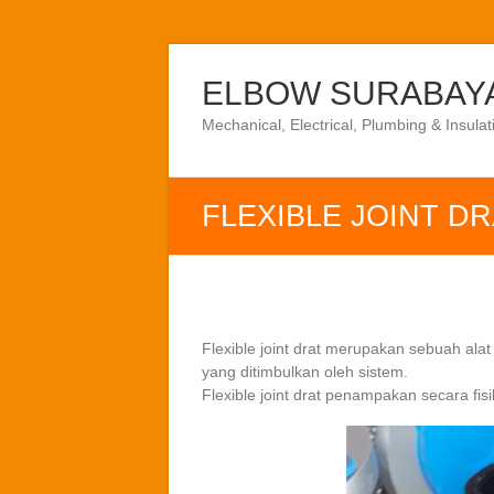
Skip
to
ELBOW SURABAY
content
Mechanical, Electrical, Plumbing & Insulat
FLEXIBLE JOINT D
Flexible joint drat merupakan sebuah a
yang ditimbulkan oleh sistem.
Flexible joint drat penampakan secara fisi