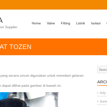
A
Home
Valve
Fitting
Listrik
Isolasi
ion Supplier
RAT TOZEN
lat yang secara umum digunakan untuk meredam getaran
ARC
k dapat dilihat pada gambar di bawah ini.
July
June