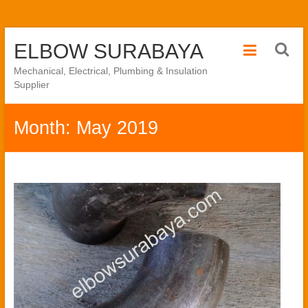
Skip
ELBOW SURABAYA
to
content
Mechanical, Electrical, Plumbing & Insulation
Supplier
Month:
May 2019