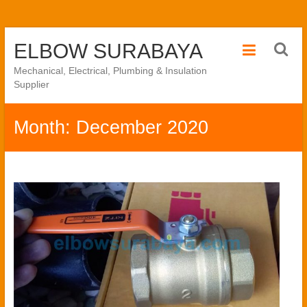
Skip
ELBOW SURABAYA
to
content
Mechanical, Electrical, Plumbing & Insulation
Supplier
Month:
December 2020