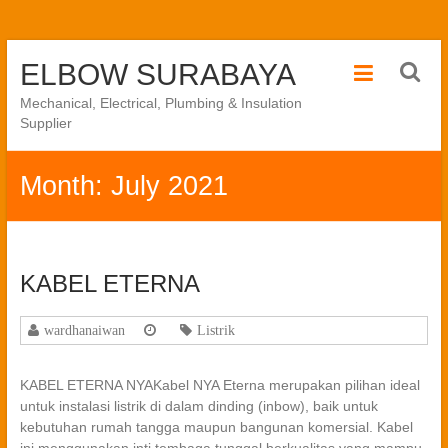
Skip
ELBOW SURABAYA
to
content
Mechanical, Electrical, Plumbing & Insulation
Supplier
Month:
July 2021
KABEL ETERNA
wardhanaiwan
Listrik
KABEL ETERNA NYAKabel NYA Eterna merupakan pilihan ideal
untuk instalasi listrik di dalam dinding (inbow), baik untuk
kebutuhan rumah tangga maupun bangunan komersial. Kabel