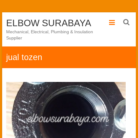
Skip
ELBOW SURABAYA
to
content
Mechanical, Electrical, Plumbing & Insulation
Supplier
jual tozen