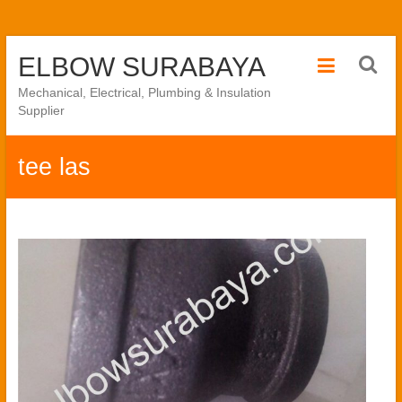
Skip
ELBOW SURABAYA
to
content
Mechanical, Electrical, Plumbing & Insulation
Supplier
tee las