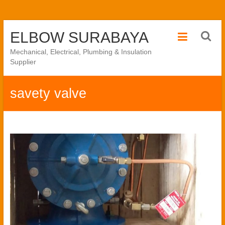
Skip
ELBOW SURABAYA
to
content
Mechanical, Electrical, Plumbing & Insulation
Supplier
savety valve