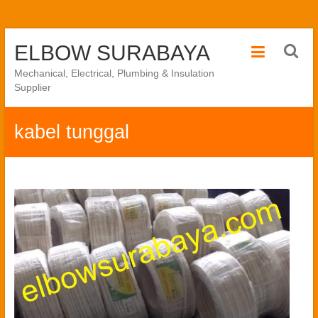
Skip
ELBOW SURABAYA
to
content
Mechanical, Electrical, Plumbing & Insulation
Supplier
kabel tunggal