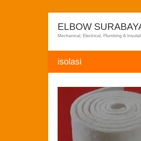
Skip
to
ELBOW SURABAY
content
Mechanical, Electrical, Plumbing & Insulat
isolasi