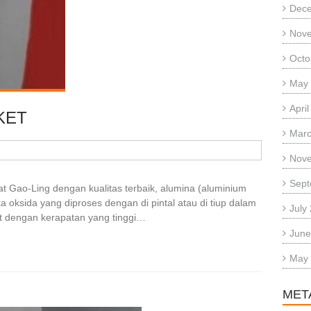
Dec
Nov
Octo
May
Apri
KET
Marc
Nov
Sept
liat Gao-Ling dengan kualitas terbaik, alumina (aluminium
ka oksida yang diproses dengan di pintal atau di tiup dalam
July
et dengan kerapatan yang tinggi…
June
May
MET