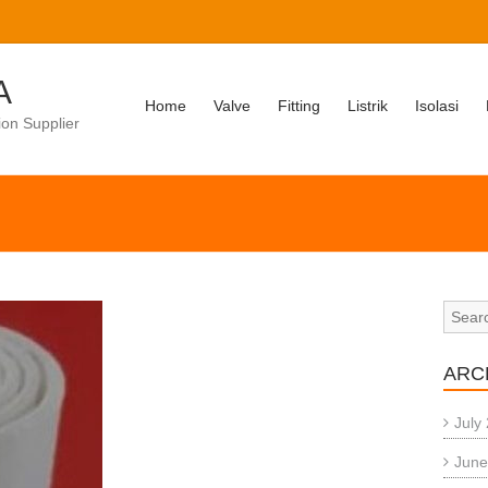
A
Home
Valve
Fitting
Listrik
Isolasi
ion Supplier
ARC
July
June