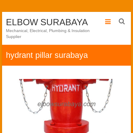
Skip
ELBOW SURABAYA
to
content
Mechanical, Electrical, Plumbing & Insulation
Supplier
hydrant pillar surabaya