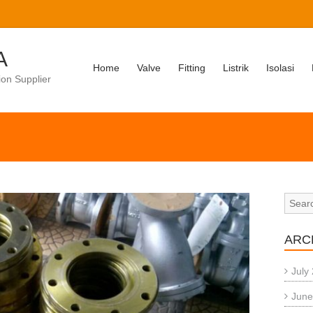
A
Home
Valve
Fitting
Listrik
Isolasi
ion Supplier
ARC
July
June