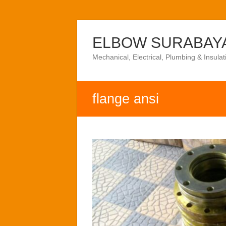
Skip
to
ELBOW SURABAY
content
Mechanical, Electrical, Plumbing & Insulat
flange ansi