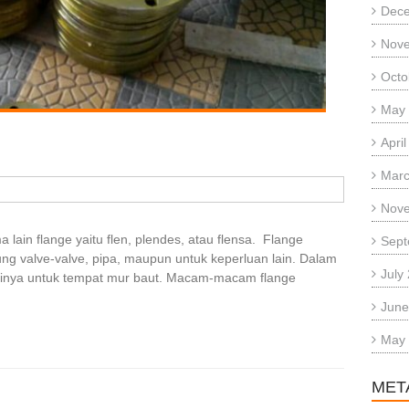
Dec
Nov
Octo
May
Apri
Marc
Nov
ain flange yaitu flen, plendes, atau flensa. Flange
Sept
g valve-valve, pipa, maupun untuk keperluan lain. Dalam
July
gsinya untuk tempat mur baut. Macam-macam flange
June
May
MET