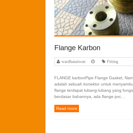
Flange Karbon
wardhanaiwan
Fitting
FLANGE karbonPipe Flange Gasket, Nama l
adalah sebuah konektor untuk menyambun
flange terdapat lubang-lubang yang fun
berdasar bahannya, ada flange pvc…
Read more