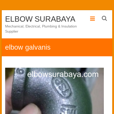
Skip
ELBOW SURABAYA
to
content
Mechanical, Electrical, Plumbing & Insulation
Supplier
elbow galvanis