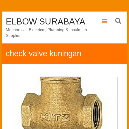
Skip
ELBOW SURABAYA
to
content
Mechanical, Electrical, Plumbing & Insulation
Supplier
check valve kuningan