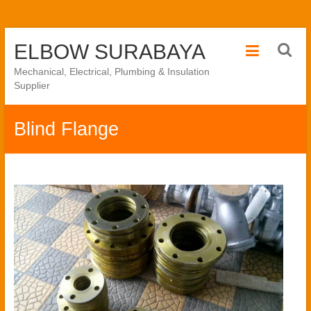
Skip
ELBOW SURABAYA
to
content
Mechanical, Electrical, Plumbing & Insulation
Supplier
Blind Flange