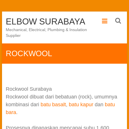
Skip
ELBOW SURABAYA
to
content
Mechanical, Electrical, Plumbing & Insulation
Supplier
ROCKWOOL
Rockwool Surabaya
Rockwool dibuat dari bebatuan (rock), umumnya
kombinasi dari
batu basalt
,
batu kapur
dan
batu
bara
.
Prosesnya dipanaskan mencapai suhu 1.600